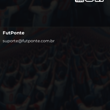
FutPonte
suporte@futponte.com.br