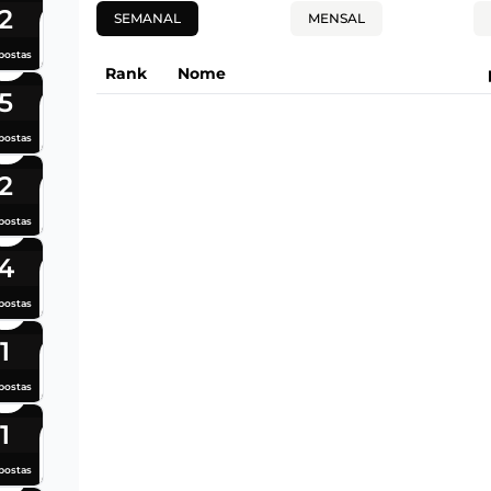
2
SEMANAL
MENSAL
postas
Rank
Nome
5
postas
2
postas
4
postas
1
postas
1
postas