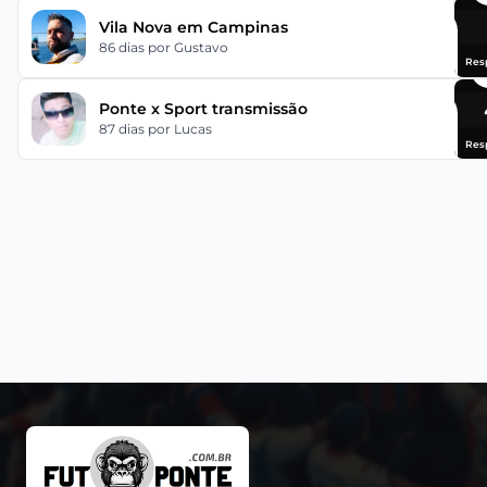
Vila Nova em Campinas
86 dias
por Gustavo
Res
Ponte x Sport transmissão
87 dias
por Lucas
Res