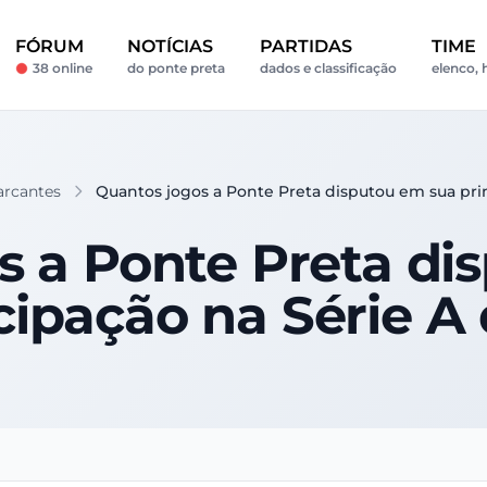
FÓRUM
NOTÍCIAS
PARTIDAS
TIME
38 online
do ponte preta
dados e classificação
elenco, 
rcantes
Quantos jogos a Ponte Preta disputou em sua prime
s a Ponte Preta di
cipação na Série A 