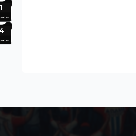
1
postas
4
postas