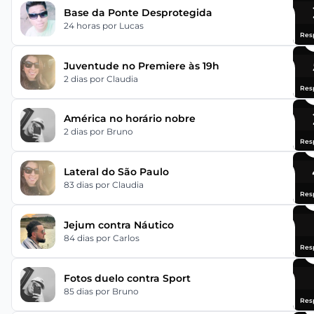
Base da Ponte Desprotegida
24 horas
por Lucas
Res
Juventude no Premiere às 19h
2 dias
por Claudia
Res
América no horário nobre
2 dias
por Bruno
Res
Lateral do São Paulo
83 dias
por Claudia
Res
Jejum contra Náutico
84 dias
por Carlos
Res
Fotos duelo contra Sport
85 dias
por Bruno
Res