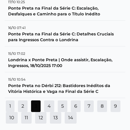
17/10 10:25
Ponte Preta na Final da Série C: Escalação,
Desfalques e Caminho para o Título Inédito
16/10 07:41
Ponte Preta na Final da Série C: Detalhes Cruciais
para Ingressos Contra o Londrina
15/10 17:02
Londrina x Ponte Preta | Onde assistir, Escalação,
Ingressos, 18/10/2025 17:00
15/10 10:54
Ponte Preta no Dérbi 212: Bastidores Inéditos da
Vitória Histórica e Vaga na Final da Série C
1
2
3
4
5
6
7
8
9
10
11
12
13
14