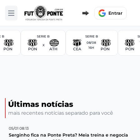
Entrar
Abrir menu
E B
SERIE B
SERIE B
S
08/08
X
16H
PON
PON
ATH
CEA
PON
PON
Últimas notícias
mais recentes notícias separado para você
05/01 08:13
Serginho fica na Ponte Preta? Meia treina e negocia